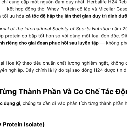
ần chỉ cung cấp một nguồn đạm duy nhất, Herbalife H24 Reb
— kết hợp đồng thời Whey Protein cô lập và Micellar Case
 tối ưu hóa
cả tốc độ hấp thụ lẫn thời gian duy trì dinh d
rnal of the International Society of Sports Nutrition
năm 201
ợp protein cơ bắp tốt hơn so với dùng một loại đơn độc. Đi
nh riêng cho giai đoạn phục hồi sau luyện tập
— không phải
ại Hoa Kỳ theo tiêu chuẩn chất lượng nghiêm ngặt, không c
yên nghiệp. Đây chính là lý do tại sao dòng H24 được tin 
t Từng Thành Phần Và Cơ Chế Tác Độ
c dụng gì
, chúng ta cần đi vào phân tích từng thành phần 
Protein Isolate)