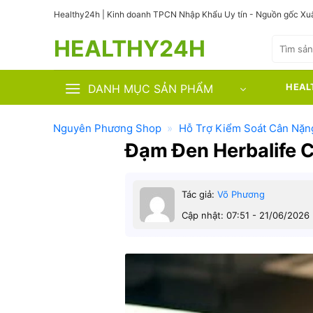
Bỏ
Healthy24h | Kinh doanh TPCN Nhập Khẩu Uy tín - Nguồn gốc Xuấ
qua
HEALTHY24H
nội
Tìm
kiếm:
dung
DANH MỤC SẢN PHẨM
HEAL
Nguyên Phương Shop
»
Hỗ Trợ Kiểm Soát Cân Nặn
Đạm Đen Herbalife 
Tác giả:
Võ Phương
Cập nhật: 07:51 - 21/06/2026