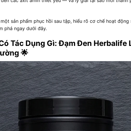
đến các axit amin thiết yếu — và lý giải tại sao mỗi thành 
một sản phẩm phục hồi sau tập, hiểu rõ cơ chế hoạt động
ám phá ngay dưới đây.
 Có Tác Dụng Gì: Đạm Đen Herbalife 
ường 🌟