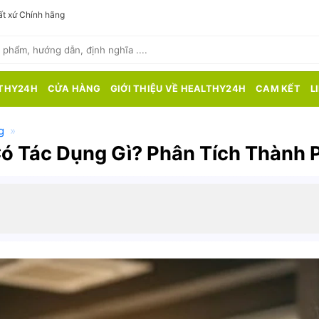
t xứ Chính hãng
THY24H
CỬA HÀNG
GIỚI THIỆU VỀ HEALTHY24H
CAM KẾT
L
g
»
Có Tác Dụng Gì? Phân Tích Thành 