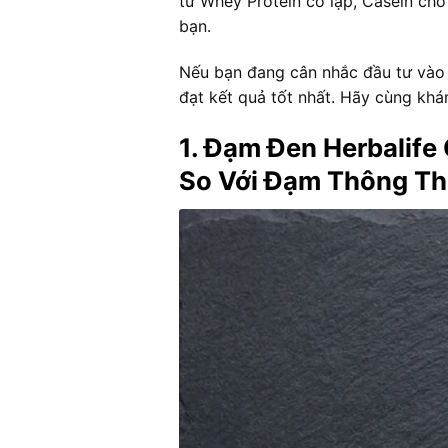
từ Whey Protein cô lập, Casein cho 
bạn.
Nếu bạn đang cân nhắc đầu tư vào 
đạt kết quả tốt nhất. Hãy cùng kh
1. Đạm Đen Herbalife
So Với Đạm Thông Th