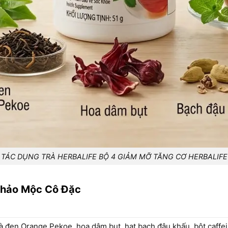
TÁC DỤNG TRÀ HERBALIFE BỘ 4 GIẢM MỠ TĂNG CƠ HERBALIFE
Thảo Mộc Cô Đặc
rà đen Orange Pekoe, hoa dâm bụt, hạt bạch đậu khấu, bột caffe