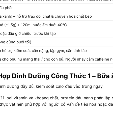
ẩu phần
à xanh) – hỗ trợ trao đổi chất & chuyển hóa chất béo
hê (~1,5g) + 120ml nước ấm dưới 40°C
oặc đầu giờ chiều, trước khi tập
ông dùng buổi tối)
hỗ trợ kiểm soát cân nặng, tập gym, cần tỉnh táo
cho phụ nữ mang thai / cho con bú. Người nhạy cảm caffeine nê
ợp Dinh Dưỡng Công Thức 1 – Bữa ăn
nh dưỡng đầy đủ, kiểm soát calo đầu vào trong ngày.
21 loại vitamin và khoáng chất, protein đậu nành phân lập 
u thực vật nên phù hợp với người có vấn đề tiêu hóa hoặc đ