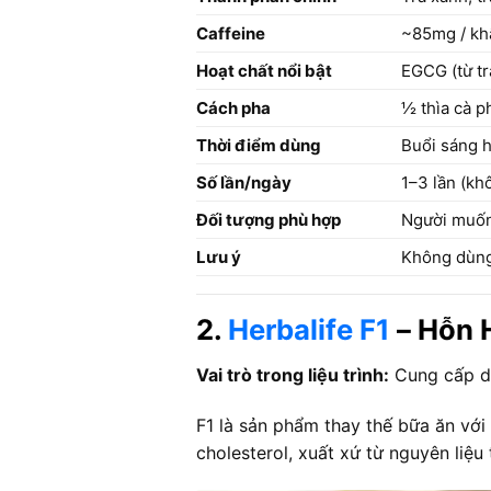
Caffeine
~85mg / kh
Hoạt chất nổi bật
EGCG (từ tr
Cách pha
½ thìa cà p
Thời điểm dùng
Buổi sáng h
Số lần/ngày
1–3 lần (kh
Đối tượng phù hợp
Người muốn 
Lưu ý
Không dùng 
2.
Herbalife F1
– Hỗn H
Vai trò trong liệu trình:
Cung cấp di
F1 là sản phẩm thay thế bữa ăn với 
cholesterol, xuất xứ từ nguyên liệ