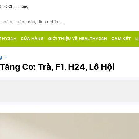
t xứ Chính hãng
THY24H
CỬA HÀNG
GIỚI THIỆU VỀ HEALTHY24H
CAM KẾT
L
g
»
Tăng Cơ: Trà, F1, H24, Lô Hội