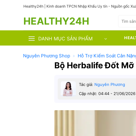
Bỏ
Healthy24h | Kinh doanh TPCN Nhập Khẩu Uy tín - Nguồn gốc Xuấ
qua
HEALTHY24H
nội
Tìm
kiếm:
dung
DANH MỤC SẢN PHẨM
HEAL
Nguyên Phương Shop
»
Hỗ Trợ Kiểm Soát Cân Nặn
Bộ Herbalife Đốt Mỡ 
Tác giả:
Nguyên Phương
Cập nhật: 04:44 - 21/06/2026