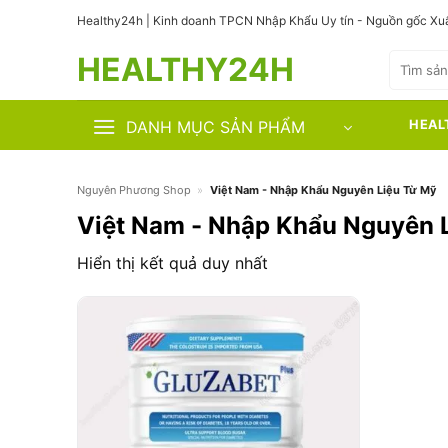
Bỏ
Healthy24h | Kinh doanh TPCN Nhập Khẩu Uy tín - Nguồn gốc Xuấ
qua
HEALTHY24H
nội
Tìm
kiếm:
dung
DANH MỤC SẢN PHẨM
HEAL
Nguyên Phương Shop
»
Việt Nam - Nhập Khẩu Nguyên Liệu Từ Mỹ
Việt Nam - Nhập Khẩu Nguyên 
Hiển thị kết quả duy nhất