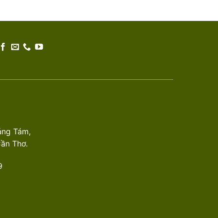
áng Tám,
Cần Thơ.
9