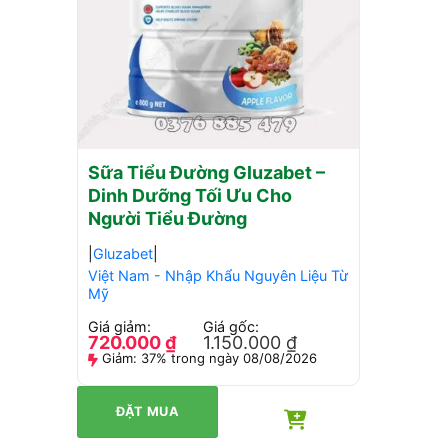
ĐẶT MUA
Sữa Tiểu Đường Gluzabet –
Dinh Dưỡng Tối Ưu Cho
Người Tiểu Đường
|
Gluzabet
|
Việt Nam - Nhập Khẩu Nguyên Liệu Từ
Mỹ
Giá giảm:
Giá gốc:
720.000
₫
1.150.000
₫
Giảm:
37% trong ngày 08/08/2026
ĐẶT MUA