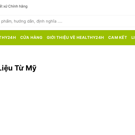
t xứ Chính hãng
THY24H
CỬA HÀNG
GIỚI THIỆU VỀ HEALTHY24H
CAM KẾT
L
Liệu Từ Mỹ