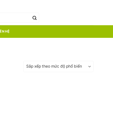
0
₫
IÊN HỆ