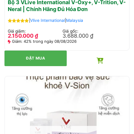
Bộ 3 VLive International V-Oxy+, V-Trition, V-
Neral | Chính Hãng Đủ Hóa Đơn
|
Vlive International
|
Malaysia
Được xếp
Giá giảm:
Giá gốc:
hạng
5.00
2.150.000
₫
3.688.000
₫
5 sao
Giảm:
42% trong ngày 08/08/2026
ĐẶT MUA