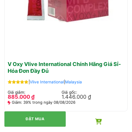
V Oxy Vlive International Chính Hãng Giá Sỉ-
Hóa Đơn Đầy Đủ
|
Vlive International
|
Malaysia
Được xếp
Giá giảm:
Giá gốc:
hạng
4.96
885.000
₫
1.446.000
₫
5 sao
Giảm:
39% trong ngày 08/08/2026
ĐẶT MUA