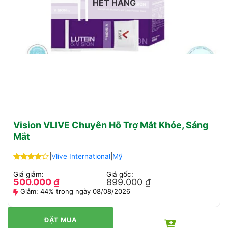
HẾT HÀNG
Vision VLIVE Chuyên Hỗ Trợ Mắt Khỏe, Sáng
Mắt
|
Vlive International
|
Mỹ
Được
Giá giảm:
Giá gốc:
xếp hạng
500.000
₫
899.000
₫
4.00
5
sao
Giảm:
44% trong ngày 08/08/2026
ĐẶT MUA