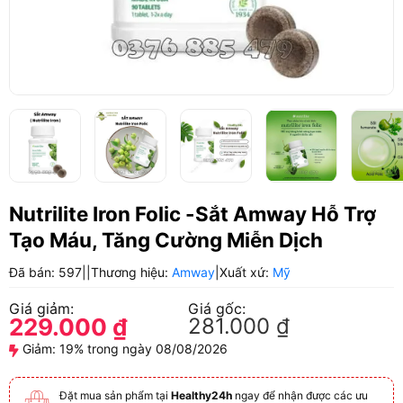
Nutrilite Iron Folic -Sắt Amway Hỗ Trợ
Tạo Máu, Tăng Cường Miễn Dịch
Đã bán: 597
|
|
Thương hiệu:
Amway
|
Xuất xứ:
Mỹ
Giá giảm:
Giá gốc:
229.000
₫
281.000
₫
Giảm:
19% trong ngày 08/08/2026
Đặt mua sản phẩm tại
Healthy24h
ngay để nhận được các ưu