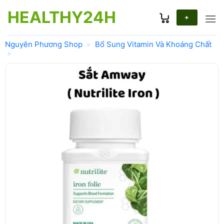
Bỏ
HEALTHY24H
qua
+
nội
dung
Nguyên Phương Shop
»
Bổ Sung Vitamin Và Khoáng Chất
»