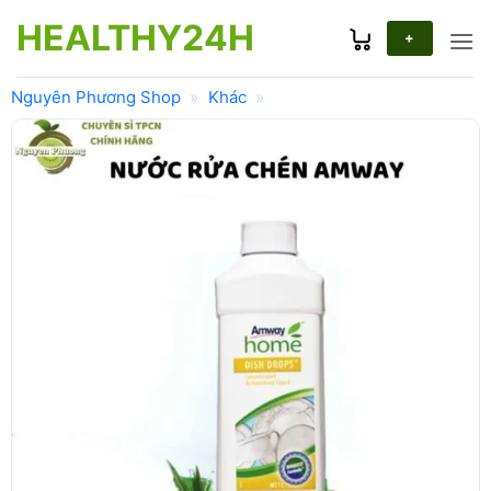
Bỏ
HEALTHY24H
qua
+
nội
dung
Nguyên Phương Shop
»
Khác
»