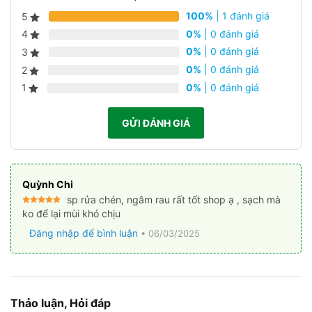
100%
| 1 đánh giá
5
0%
| 0 đánh giá
4
0%
| 0 đánh giá
3
0%
| 0 đánh giá
2
0%
| 0 đánh giá
1
GỬI ĐÁNH GIÁ
Quỳnh Chi
sp rửa chén, ngâm rau rất tốt shop ạ , sạch mà
Được xếp
ko để lại mùi khó chịu
hạng
5
5
sao
Đăng nhập để bình luận
•
06/03/2025
Thảo luận, Hỏi đáp