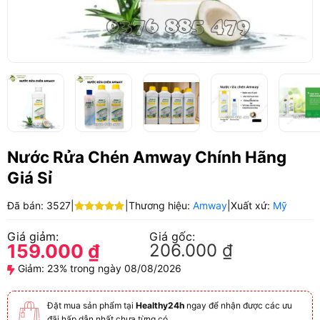
Nước Rửa Chén Amway Chính Hãng
Giá Sỉ
Đã bán: 3527
|
|
Thương hiệu:
Amway
|
Xuất xứ:
Mỹ
Được xếp
hạng
5.00
Giá giảm:
Giá gốc:
5 sao
159.000
₫
206.000
₫
Giảm:
23% trong ngày 08/08/2026
Đặt mua sản phẩm tại
Healthy24h
ngay để nhận được các ưu
đãi hấp dẫn nhất chưa từng có