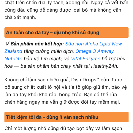
chặt trên chén đĩa, ly tách, xoong nồi. Ngay cả vết bẩn
cứng đầu cũng dễ dàng được loại bỏ mà không cần
chà xát mạnh.
An toàn cho da tay – dịu nhẹ khi sử dụng
💡
Sản phẩm nên kết hợp:
Sữa non Alpha Lipid New
Zealand
tăng cường miễn dịch,
Omega 3 Amway
Nutrilite
bảo vệ tim mạch, và
Vital Enzyme
hỗ trợ tiêu
hóa — ba sản phẩm bán chạy nhất tại Healthy24h.
Không chỉ làm sạch hiệu quả, Dish Drops™ còn được
bổ sung chiết xuất lô hội và tía tô giúp giữ ẩm, bảo vệ
làn da tay khỏi khô ráp, bong tróc. Bạn có thể rửa
chén hằng ngày mà vẫn giữ được đôi tay mềm mại.
Tiết kiệm tối đa – dùng ít vẫn sạch nhiều
Chỉ một lượng nhỏ cũng đủ tạo bọt dày và làm sạch