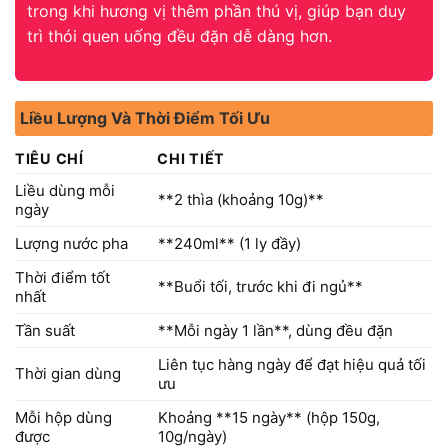
trong khi hương vị thêm phần thú vị, giúp bạn duy
trì thói quen uống đều đặn dễ dàng hơn.
Liều Lượng Và Thời Điểm Tối Ưu
TIÊU CHÍ
CHI TIẾT
Liều dùng mỗi
**2 thìa (khoảng 10g)**
ngày
Lượng nước pha
**240ml** (1 ly đầy)
Thời điểm tốt
**Buổi tối, trước khi đi ngủ**
nhất
Tần suất
**Mỗi ngày 1 lần**, dùng đều đặn
Liên tục hàng ngày để đạt hiệu quả tối
Thời gian dùng
ưu
Mỗi hộp dùng
Khoảng **15 ngày** (hộp 150g,
được
10g/ngày)