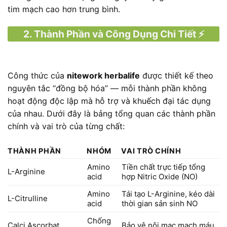
tim mạch cao hơn trung bình.
2. Thành Phần và Công Dụng Chi Tiết ⚡
Công thức của
nitework herbalife
được thiết kế theo
nguyên tắc “đồng bộ hóa” — mỗi thành phần không
hoạt động độc lập mà hỗ trợ và khuếch đại tác dụng
của nhau. Dưới đây là bảng tổng quan các thành phần
chính và vai trò của từng chất:
THÀNH PHẦN
NHÓM
VAI TRÒ CHÍNH
Amino
Tiền chất trực tiếp tổng
L-Arginine
acid
hợp Nitric Oxide (NO)
Amino
Tái tạo L-Arginine, kéo dài
L-Citrulline
acid
thời gian sản sinh NO
Chống
Calci Ascorbat
Bảo vệ nội mạc mạch máu,