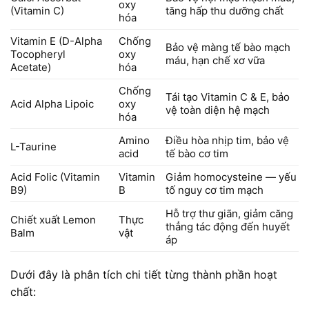
oxy
(Vitamin C)
tăng hấp thu dưỡng chất
hóa
Vitamin E (D-Alpha
Chống
Bảo vệ màng tế bào mạch
Tocopheryl
oxy
máu, hạn chế xơ vữa
Acetate)
hóa
Chống
Tái tạo Vitamin C & E, bảo
Acid Alpha Lipoic
oxy
vệ toàn diện hệ mạch
hóa
Amino
Điều hòa nhịp tim, bảo vệ
L-Taurine
acid
tế bào cơ tim
Acid Folic (Vitamin
Vitamin
Giảm homocysteine — yếu
B9)
B
tố nguy cơ tim mạch
Hỗ trợ thư giãn, giảm căng
Chiết xuất Lemon
Thực
thẳng tác động đến huyết
Balm
vật
áp
Dưới đây là phân tích chi tiết từng thành phần hoạt
chất: