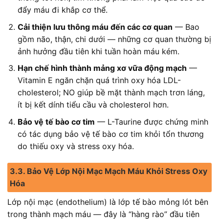
đẩy máu đi khắp cơ thể.
Cải thiện lưu thông máu đến các cơ quan
— Bao
gồm não, thận, chi dưới — những cơ quan thường bị
ảnh hưởng đầu tiên khi tuần hoàn máu kém.
Hạn chế hình thành mảng xơ vữa động mạch
—
Vitamin E ngăn chặn quá trình oxy hóa LDL-
cholesterol; NO giúp bề mặt thành mạch trơn láng,
ít bị kết dính tiểu cầu và cholesterol hơn.
Bảo vệ tế bào cơ tim
— L-Taurine được chứng minh
có tác dụng bảo vệ tế bào cơ tim khỏi tổn thương
do thiếu oxy và stress oxy hóa.
3.3. Bảo Vệ Lớp Nội Mạc Mạch Máu Khỏi Stress Oxy
Hóa
Lớp nội mạc (endothelium) là lớp tế bào mỏng lót bên
trong thành mạch máu — đây là “hàng rào” đầu tiên