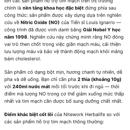
lớn các sản phẩm hỗ trợ tim mạch trên thị trường
chính là
nền tảng khoa học đặc biệt
đứng phía sau
công thức: sản phẩm được xây dựng dựa trên nghiên
cứu về
Nitric Oxide (NO)
của Tiến sĩ Louis Ignarro —
công trình đã được vinh danh bằng
Giải Nobel Y học
năm 1998
. Nghiên cứu này chứng minh rằng NO đóng
vai trò then chốt trong việc giãn mạch máu, cải thiện
lưu lượng máu và bảo vệ thành động mạch khỏi mảng
bám cholesterol.
Sản phẩm có dạng bột mịn, hương chanh tự nhiên, dễ
pha và dễ uống. Bạn chỉ cần pha
2 thìa (khoảng 10g)
với
240ml nước mát
mỗi tối trước khi đi ngủ — thời
điểm mà lượng NO trong cơ thể giảm xuống mức thấp
nhất và tim mạch cần được bổ sung dưỡng chất nhất.
Điểm khác biệt cốt lõi
của Nitework Herbalife so với
các sản phẩm hỗ trợ tim mạch thông thường: