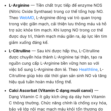
L-Arginine
— Tiền chất trực tiếp để enzyme NOS
(Nitric Oxide Synthase) trong cơ thể tổng hợp NO.
Theo
WebMD
, L-Arginine đóng vai trò quan trọng
trong việc giãn mạch, cải thiện lưu thông máu và hỗ
trợ sức khỏe tim mạch. Khi lượng NO trong cơ thể
được duy trì, thành mạch máu giãn ra, áp lực lên tim
giảm xuống đáng kể.
L-Citrulline
— Sau khi được hấp thu, L-Citrulline
được chuyển hóa thành L-Arginine tại thận, tạo ra
nguồn cung cấp L-Arginine bền vững hơn so với
việc bổ sung L-Arginine đơn lẻ. Theo
Healthline
, L-
Citrulline giúp kéo dài thời gian sản sinh NO và tăng
hiệu quả tuần hoàn máu tổng thể.
Calci Ascorbat (Vitamin C dạng muối canxi)
—
Dạng Vitamin C ít gây kích ứng dạ dày hơn Vitamin
C thông thường. Chức năng chính là chống oxy hóa,
bảo vệ lớp nội mạc mạch máu khỏi tổn thương do