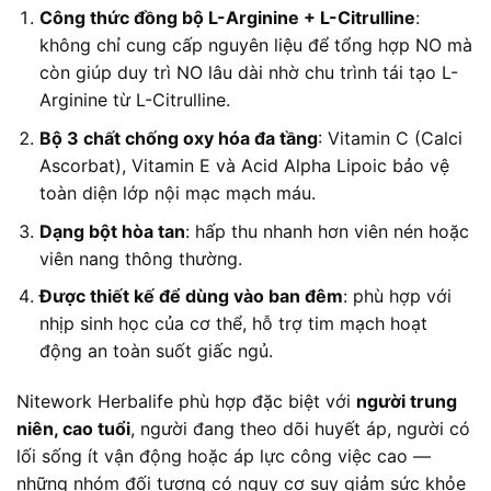
Công thức đồng bộ L-Arginine + L-Citrulline
:
không chỉ cung cấp nguyên liệu để tổng hợp NO mà
còn giúp duy trì NO lâu dài nhờ chu trình tái tạo L-
Arginine từ L-Citrulline.
Bộ 3 chất chống oxy hóa đa tầng
: Vitamin C (Calci
Ascorbat), Vitamin E và Acid Alpha Lipoic bảo vệ
toàn diện lớp nội mạc mạch máu.
Dạng bột hòa tan
: hấp thu nhanh hơn viên nén hoặc
viên nang thông thường.
Được thiết kế để dùng vào ban đêm
: phù hợp với
nhịp sinh học của cơ thể, hỗ trợ tim mạch hoạt
động an toàn suốt giấc ngủ.
Nitework Herbalife phù hợp đặc biệt với
người trung
niên, cao tuổi
, người đang theo dõi huyết áp, người có
lối sống ít vận động hoặc áp lực công việc cao —
những nhóm đối tượng có nguy cơ suy giảm sức khỏe