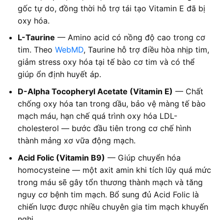
gốc tự do, đồng thời hỗ trợ tái tạo Vitamin E đã bị
oxy hóa.
L-Taurine
— Amino acid có nồng độ cao trong cơ
tim. Theo
WebMD
, Taurine hỗ trợ điều hòa nhịp tim,
giảm stress oxy hóa tại tế bào cơ tim và có thể
giúp ổn định huyết áp.
D-Alpha Tocopheryl Acetate (Vitamin E)
— Chất
chống oxy hóa tan trong dầu, bảo vệ màng tế bào
mạch máu, hạn chế quá trình oxy hóa LDL-
cholesterol — bước đầu tiên trong cơ chế hình
thành mảng xơ vữa động mạch.
Acid Folic (Vitamin B9)
— Giúp chuyển hóa
homocysteine — một axit amin khi tích lũy quá mức
trong máu sẽ gây tổn thương thành mạch và tăng
nguy cơ bệnh tim mạch. Bổ sung đủ Acid Folic là
chiến lược được nhiều chuyên gia tim mạch khuyến
nghị.