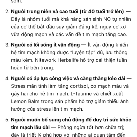
sớm.
Người trung niên và cao tuổi (từ 40 tuổi trở lên)
—
Đây là nhóm tuổi mà khả năng sản sinh NO tự nhiên
của cơ thể bắt đầu suy giảm đáng kể, nguy cơ xơ
vữa động mạch và các vấn đề tim mạch tăng cao.
Người có lối sống ít vận động
— Ít vận động khiến
hệ tim mạch không được “luyện tập” đủ, lưu thông
máu kém. Nitework Herbalife hỗ trợ cải thiện tuần
hoàn từ bên trong.
Người có áp lực công việc và căng thẳng kéo dài
—
Stress mãn tính làm tăng cortisol, co mạch máu và
gây hại cho hệ tim mạch. L-Taurine và chiết xuất
Lemon Balm trong sản phẩm hỗ trợ giảm thiểu ảnh
hưởng của stress lên tim mạch.
Người muốn bổ sung chủ động để duy trì sức khỏe
tim mạch lâu dài
— Phòng ngừa tốt hơn chữa trị;
đây là triết lý phù hợp với những ai quan tâm đến