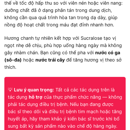
thế về tốc độ hấp thu so với viên nén hoặc viên nang:
dưỡng chất đã ở dạng phân tán trong dung dịch,
không cần qua quá trình hòa tan trong dạ dày, giúp
nồng độ hoạt chất trong máu đạt đỉnh nhanh hơn.
Hương chanh tự nhiên kết hợp với Sucralose tạo vị
ngọt nhẹ dễ chịu, phù hợp uống hàng ngày mà không
gây nhàm chán. Bạn cũng có thể pha với
nước có ga
(sô-đa)
hoặc
nước trái cây
để tăng hương vị theo sở
thích.
💡
Lưu ý quan trọng:
Tất cả các tác dụng trên là
tác dụng
hỗ trợ
của thực phẩm chức năng — không
phải tác dụng điều trị bệnh. Nếu bạn đang được
bác sĩ theo dõi và điều trị bệnh tim mạch hoặc tăng
huyết áp, hãy tham khảo ý kiến bác sĩ trước khi bổ
sung bất kỳ sản phẩm nào vào chế độ hàng ngày.