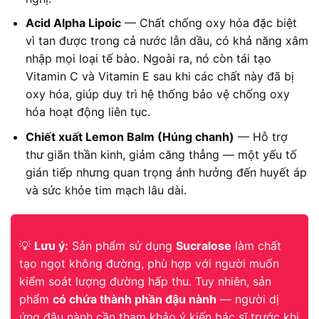
Acid Alpha Lipoic
— Chất chống oxy hóa đặc biệt
vì tan được trong cả nước lẫn dầu, có khả năng xâm
nhập mọi loại tế bào. Ngoài ra, nó còn tái tạo
Vitamin C và Vitamin E sau khi các chất này đã bị
oxy hóa, giúp duy trì hệ thống bảo vệ chống oxy
hóa hoạt động liên tục.
Chiết xuất Lemon Balm (Húng chanh)
— Hỗ trợ
thư giãn thần kinh, giảm căng thẳng — một yếu tố
gián tiếp nhưng quan trọng ảnh hưởng đến huyết áp
và sức khỏe tim mạch lâu dài.
💡
Lưu ý:
Sản phẩm sử dụng
Sucralose
làm chất
tạo ngọt không đường, phù hợp với người muốn
kiểm soát lượng đường hấp thu. Tuy nhiên, sản
phẩm
có chứa thành phần đậu nành
— người dị
ứng đậu nành cần tham khảo ý kiến bác sĩ trước khi