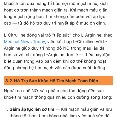
khuếch tán qua màng tế bào nội mô mạch máu, kích
hoạt cơ trơn thành mạch giãn ra. Khi mạch máu giãn,
lòng mạch rộng hơn, tim không cần bơm với áp lực
cao — từ đó hỗ trợ duy trì huyết áp ở mức ổn định.
L-Citrulline đóng vai trò “tiếp sức” cho L-Arginine: theo
Medical News Today
, việc kết hợp L-Citrulline với L-
Arginine giúp duy trì nồng độ NO trong máu lâu dài
hơn so với chỉ dùng L-Arginine đơn lẻ — điều này đặc
biệt quan trọng vào ban đêm khi cơ thể không hoạt
động nhưng hệ tim mạch vẫn cần được nuôi dưỡng.
3.2. Hỗ Trợ Sức Khỏe Hệ Tim Mạch Toàn Diện
Ngoài cơ chế NO, sản phẩm còn tác động đến sức
khỏe tim mạch thông qua nhiều con đường song song:
Giảm áp lực lên cơ tim
— Khi mạch máu giãn và lưu
thông tốt hơn, tim không phải làm việc quá sức để