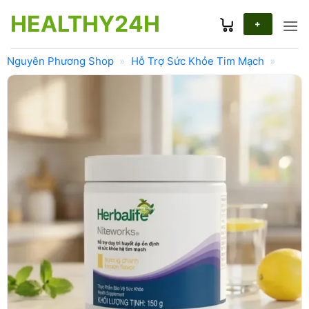
Bỏ
HEALTHY24H
qua
+
nội
dung
Nguyên Phương Shop
»
Hỗ Trợ Sức Khỏe Tim Mạch
»