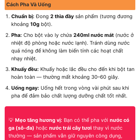
Cách Pha Và Uống
Chuẩn bị:
Đong
2 thìa đầy
sản phẩm (tương đương
khoảng
10g
bột).
Pha:
Cho bột vào ly chứa
240ml nước mát
(nước ở
nhiệt độ phòng hoặc nước lạnh). Tránh dùng nước
quá nóng để không làm biến tính các hoạt chất
nhạy nhiệt.
Khuấy đều:
Khuấy hoặc lắc đều cho đến khi bột tan
hoàn toàn — thường mất khoảng 30–60 giây.
Uống ngay:
Uống hết trong vòng vài phút sau khi
pha để đảm bảo chất lượng dưỡng chất tốt nhất.
💡
Mẹo tăng hương vị:
Bạn có thể pha với
nước có
ga (sô-đa)
hoặc
nước trái cây tươi
thay vì nước
thường — sản phẩm vẫn giữ nguyên công dụng,