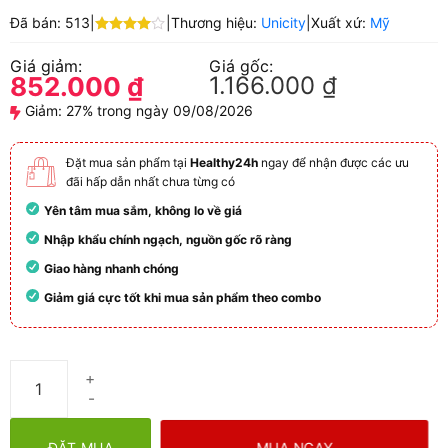
Đã bán: 513
|
|
Thương hiệu:
Unicity
|
Xuất xứ:
Mỹ
Được
xếp hạng
Giá giảm:
Giá gốc:
4.00
5
852.000
₫
1.166.000
₫
sao
Giảm:
27% trong ngày 09/08/2026
Đặt mua sản phẩm tại
Healthy24h
ngay để nhận được các ưu
đãi hấp dẫn nhất chưa từng có
Yên tâm mua sắm, không lo về giá
Nhập khẩu chính ngạch, nguồn gốc rõ ràng
Giao hàng nhanh chóng
Giảm giá cực tốt khi mua sản phẩm theo combo
Lifiber Unicity | Bổ sung chất xơ, Hỗ trợ thải độc đại tràng số lư
MUA NGAY
ĐẶT MUA