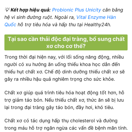
💡
Kết hợp hiệu quả:
Probionic Plus Unicity
cân bằng
hệ vi sinh đường ruột. Ngoài ra,
Vital Enzyme Hàn
Quốc
hỗ trợ tiêu hóa và hấp thu tại Healthy24h.
Tại sao cần thải độc đại tràng, bổ sung chất
xơ cho cơ thể?
Trong thời đại hiện nay, với lối sống năng động, nhiều
người có xu hướng ăn uống thiếu khoa học dẫn đến
thiếu hụt chất xơ. Chế độ dinh dưỡng thiếu chất xơ sẽ
gây ra nhiều hậu quả nghiêm trọng cho sức khỏe.
Chất xơ giúp quá trình tiêu hóa hoạt động tốt hơn, hỗ
trợ giảm táo bón. Nếu thiếu chất xơ, thức ăn sẽ bị lưu
lại trong đại tràng gây táo bón, đầy hơi, khó tiêu.
Chất xơ có tác dụng hấp thụ cholesterol và đường
trong máu hỗ trợ ngăn ngừa các vấn đề bệnh mãn tính.