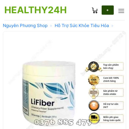
Bỏ
HEALTHY24H
qua
+
nội
dung
Nguyên Phương Shop
»
Hỗ Trợ Sức Khỏe Tiêu Hóa
»