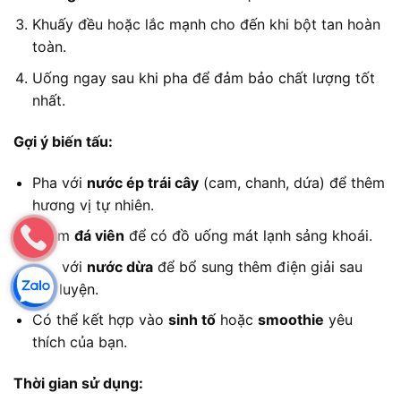
Khuấy đều hoặc lắc mạnh cho đến khi bột tan hoàn
toàn.
Uống ngay sau khi pha để đảm bảo chất lượng tốt
nhất.
Gợi ý biến tấu:
Pha với
nước ép trái cây
(cam, chanh, dứa) để thêm
hương vị tự nhiên.
Thêm
đá viên
để có đồ uống mát lạnh sảng khoái.
Pha với
nước dừa
để bổ sung thêm điện giải sau
tập luyện.
Có thể kết hợp vào
sinh tố
hoặc
smoothie
yêu
thích của bạn.
Thời gian sử dụng: