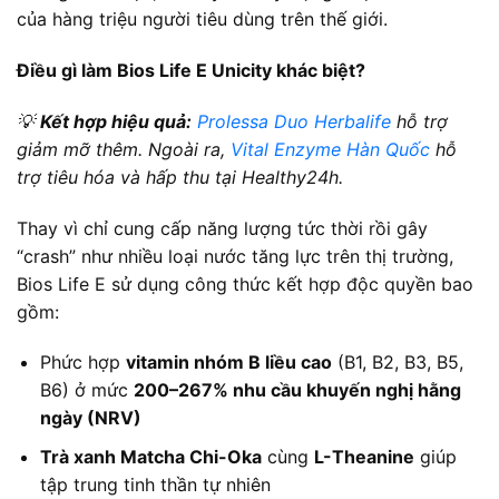
của hàng triệu người tiêu dùng trên thế giới.
Điều gì làm Bios Life E Unicity khác biệt?
💡
Kết hợp hiệu quả:
Prolessa Duo Herbalife
hỗ trợ
giảm mỡ thêm. Ngoài ra,
Vital Enzyme Hàn Quốc
hỗ
trợ tiêu hóa và hấp thu tại Healthy24h.
Thay vì chỉ cung cấp năng lượng tức thời rồi gây
“crash” như nhiều loại nước tăng lực trên thị trường,
Bios Life E sử dụng công thức kết hợp độc quyền bao
gồm:
Phức hợp
vitamin nhóm B liều cao
(B1, B2, B3, B5,
B6) ở mức
200–267% nhu cầu khuyến nghị hằng
ngày (NRV)
Trà xanh Matcha Chi-Oka
cùng
L-Theanine
giúp
tập trung tinh thần tự nhiên