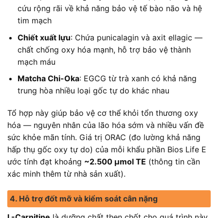
cứu rộng rãi về khả năng bảo vệ tế bào não và hệ
tim mạch
Chiết xuất lựu
: Chứa punicalagin và axit ellagic —
chất chống oxy hóa mạnh, hỗ trợ bảo vệ thành
mạch máu
Matcha Chi-Oka
: EGCG từ trà xanh có khả năng
trung hòa nhiều loại gốc tự do khác nhau
Tổ hợp này giúp bảo vệ cơ thể khỏi tổn thương oxy
hóa — nguyên nhân của lão hóa sớm và nhiều vấn đề
sức khỏe mãn tính. Giá trị ORAC (đo lường khả năng
hấp thụ gốc oxy tự do) của mỗi khẩu phần Bios Life E
ước tính đạt khoảng
~2.500 µmol TE
(thông tin cần
xác minh thêm từ nhà sản xuất).
4. Hỗ trợ đốt mỡ và kiểm soát cân nặng
L-Carnitine
là dưỡng chất then chốt cho quá trình này.