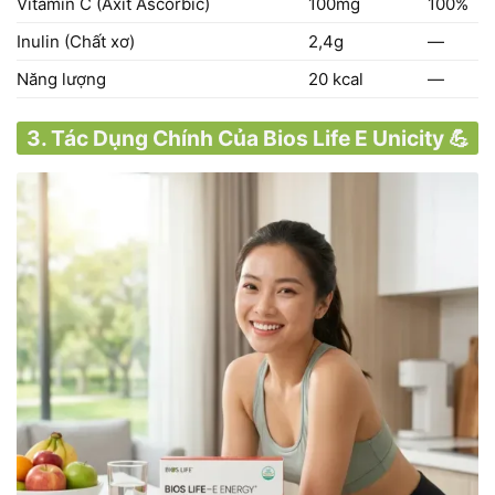
Vitamin C (Axit Ascorbic)
100mg
100%
Inulin (Chất xơ)
2,4g
—
Năng lượng
20 kcal
—
3. Tác Dụng Chính Của Bios Life E Unicity 💪