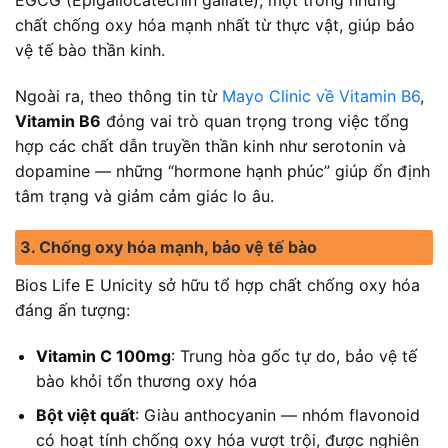
EGCG (Epigallocatechin gallate), một trong những
chất chống oxy hóa mạnh nhất từ thực vật, giúp bảo
vệ tế bào thần kinh.
Ngoài ra, theo thông tin từ
Mayo Clinic về Vitamin B6
,
Vitamin B6
đóng vai trò quan trọng trong việc tổng
hợp các chất dẫn truyền thần kinh như serotonin và
dopamine — những “hormone hạnh phúc” giúp ổn định
tâm trạng và giảm cảm giác lo âu.
3. Chống oxy hóa mạnh, bảo vệ tế bào
Bios Life E Unicity sở hữu tổ hợp chất chống oxy hóa
đáng ấn tượng:
Vitamin C 100mg
: Trung hòa gốc tự do, bảo vệ tế
bào khỏi tổn thương oxy hóa
Bột việt quất
: Giàu anthocyanin — nhóm flavonoid
có hoạt tính chống oxy hóa vượt trội, được nghiên