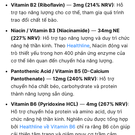
Vitamin B2 (Riboflavin)
—
3mg (214% NRV)
: Hỗ
trợ tạo năng lượng cho cơ thể, tham gia quá trình
trao đổi chất tế bào.
Niacin / Vitamin B3 (Niacinamide)
—
34mg NE
(227% NRV)
: Hỗ trợ tạo năng lượng và duy trì chức
năng hệ thần kinh. Theo
Healthline
, Niacin đóng vai
trò thiết yếu trong hơn 400 phản ứng enzyme của
cơ thể liên quan đến chuyển hóa năng lượng.
Pantothenic Acid / Vitamin B5 (D-Calcium
Pantothenate)
—
12mg (240% NRV)
: Hỗ trợ
chuyển hóa chất béo, carbohydrate và protein
thành năng lượng sẵn dùng.
Vitamin B6 (Pyridoxine HCL)
—
4mg (267% NRV)
:
Hỗ trợ chuyển hóa protein và amino acid, duy trì
chức năng hệ thần kinh. Nghiên cứu được tổng hợp
bởi
Healthline về Vitamin B6
chỉ ra rằng B6 còn giúp
cải thiện tâm trạng và giảm nguy cơ trầm cảm.