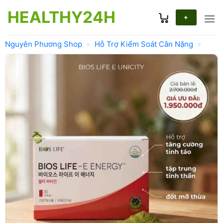
Bỏ
HEALTHY24H
qua
+
nội
dung
Nguyên Phương Shop
»
Hỗ Trợ Kiểm Soát Cân Nặng
»