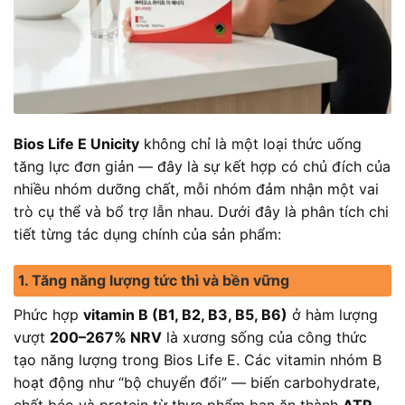
Bios Life E Unicity
không chỉ là một loại thức uống
tăng lực đơn giản — đây là sự kết hợp có chủ đích của
nhiều nhóm dưỡng chất, mỗi nhóm đảm nhận một vai
trò cụ thể và bổ trợ lẫn nhau. Dưới đây là phân tích chi
tiết từng tác dụng chính của sản phẩm:
1. Tăng năng lượng tức thì và bền vững
Phức hợp
vitamin B (B1, B2, B3, B5, B6)
ở hàm lượng
vượt
200–267% NRV
là xương sống của công thức
tạo năng lượng trong Bios Life E. Các vitamin nhóm B
hoạt động như “bộ chuyển đổi” — biến carbohydrate,
chất béo và protein từ thực phẩm bạn ăn thành
ATP