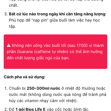
chất.
Bất cứ lúc nào trong ngày khi cần tăng năng lượng
:
Phù hợp để “nạp pin” giữa buổi làm việc hay học
tập.
⚠️ Không nên uống vào buổi tối (sau 17:00) vì thành
phần Guarana (caffeine tự nhiên) có thể ảnh hưởng
đến chất lượng giấc ngủ của bạn.
Cách pha và sử dụng:
Chuẩn bị
250–300ml nước
ở nhiệt độ thường hoặc
nước mát (không dùng nước quá nóng để tránh phá
hủy các vitamin nhạy cảm với nhiệt).
Đổ
1 gói Bios Life E
vào cốc hoặc bình lắc.