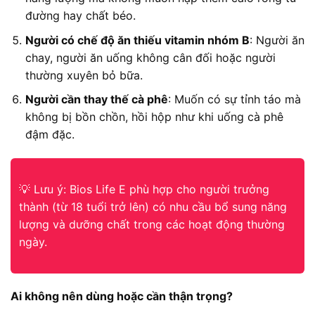
đường hay chất béo.
Người có chế độ ăn thiếu vitamin nhóm B
: Người ăn
chay, người ăn uống không cân đối hoặc người
thường xuyên bỏ bữa.
Người cần thay thế cà phê
: Muốn có sự tỉnh táo mà
không bị bồn chồn, hồi hộp như khi uống cà phê
đậm đặc.
💡 Lưu ý: Bios Life E phù hợp cho người trưởng
thành (từ 18 tuổi trở lên) có nhu cầu bổ sung năng
lượng và dưỡng chất trong các hoạt động thường
ngày.
Ai không nên dùng hoặc cần thận trọng?