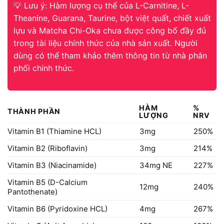
💡 Lưu ý: Hàm lượng cụ thể của L-Carnitine, L-
Theanine, Guarana, Taurine, bột việt quất, chiết xuất
lựu và Matcha Chi-Oka chưa được công bố đầy đủ
trong tài liệu chính thức của nhà sản xuất. Người
dùng có thể tham khảo thêm thông tin từ nhà phân
phối chính thức.
HÀM
%
THÀNH PHẦN
LƯỢNG
NRV
Vitamin B1 (Thiamine HCL)
3mg
250%
Vitamin B2 (Riboflavin)
3mg
214%
Vitamin B3 (Niacinamide)
34mg NE
227%
Vitamin B5 (D-Calcium
12mg
240%
Pantothenate)
Vitamin B6 (Pyridoxine HCL)
4mg
267%