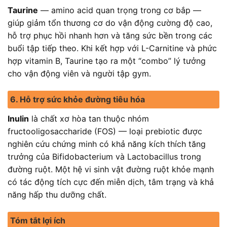
Taurine
— amino acid quan trọng trong cơ bắp —
giúp giảm tổn thương cơ do vận động cường độ cao,
hỗ trợ phục hồi nhanh hơn và tăng sức bền trong các
buổi tập tiếp theo. Khi kết hợp với L-Carnitine và phức
hợp vitamin B, Taurine tạo ra một “combo” lý tưởng
cho vận động viên và người tập gym.
6. Hỗ trợ sức khỏe đường tiêu hóa
Inulin
là chất xơ hòa tan thuộc nhóm
fructooligosaccharide (FOS) — loại prebiotic được
nghiên cứu chứng minh có khả năng kích thích tăng
trưởng của Bifidobacterium và Lactobacillus trong
đường ruột. Một hệ vi sinh vật đường ruột khỏe mạnh
có tác động tích cực đến miễn dịch, tâm trạng và khả
năng hấp thu dưỡng chất.
Tóm tắt lợi ích