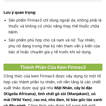
Lưu ý quan trọng:
Sản phẩm Firmax3 chỉ dùng ngoài da, không phải là
thuốc và không có chức năng thay thế thuốc chữa
bệnh.
Sản phẩm phù hợp cho cả nam và nữ. Tuy nhiên,
phụ nữ đang trong thai kỳ nên tham vấn ý kiến của
bác sĩ hoặc chuyên gia y tế trước khi sử dụng.
Thành Phần Của Kem Firmax3
Công thức của kem Firmax3 được xây dựng từ một tổ
hợp các thành phần tự nhiên, với nền tảng là các chiết
xuất thảo dược quý giá như
Mật Nhân, cây bí đặc
(Kigelia Africana), tinh chất gỗ sồi (Manjakani), củ
mài (Wild Yam), rau má, nha đam, tế bào gốc táo xanh
và đậu nành
. Công thức này được bổ sung bởi một