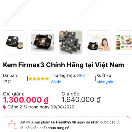
Kem Firmax3 Chính Hãng tại Việt Nam
Đã bán:
Thương hiệu:
RF3
Xuất xứ:
|
|
|
1721
World
Malaysia
Được xếp
hạng
5.00
Giá giảm:
Giá gốc:
5 sao
1.300.000
₫
1.640.000
₫
Giảm:
21% trong ngày 09/08/2026
Đặt mua sản phẩm tại
Healthy24h
ngay để nhận được các ưu
đãi hấp dẫn nhất chưa từng có