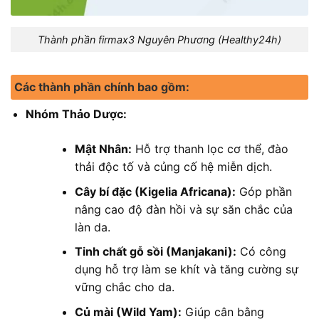
Thành phần firmax3 Nguyên Phương (Healthy24h)
Các thành phần chính bao gồm:
Nhóm Thảo Dược:
Mật Nhân:
Hỗ trợ thanh lọc cơ thể, đào
thải độc tố và củng cố hệ miễn dịch.
Cây bí đặc (Kigelia Africana):
Góp phần
nâng cao độ đàn hồi và sự săn chắc của
làn da.
Tinh chất gỗ sồi (Manjakani):
Có công
dụng hỗ trợ làm se khít và tăng cường sự
vững chắc cho da.
Củ mài (Wild Yam):
Giúp cân bằng