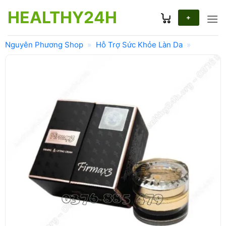
Bỏ
HEALTHY24H
qua
+
nội
dung
Nguyên Phương Shop
»
Hỗ Trợ Sức Khỏe Làn Da
»