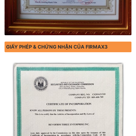
GIẤY PHÉP & CHỨNG NHẬN CỦA FIRMAX3